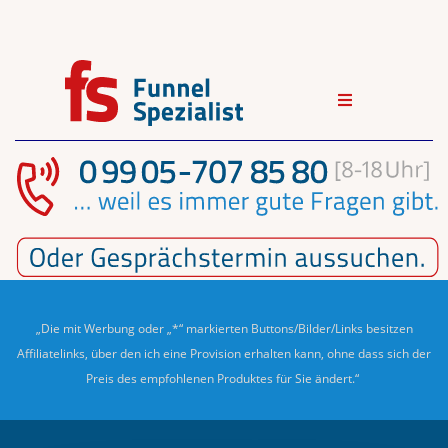
„Die mit Werbung oder „*“ markierten Buttons/Bilder/Links besitzen
Affiliatelinks, über den ich eine Provision erhalten kann, ohne dass sich der
Preis des empfohlenen Produktes für Sie ändert.“