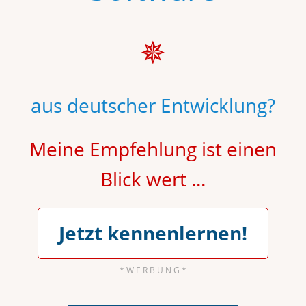
✵
aus deutscher Entwicklung?
Meine Empfehlung ist einen
Blick wert
...
Jetzt kennenlernen!
* W E R B U N G *