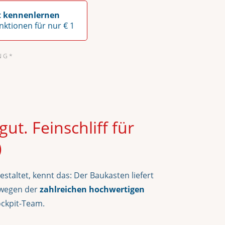
it kennenlernen
unktionen für nur € 1
N G *
ut. Feinschliff für
)
staltet, kennt das: Der Baukasten liefert
e wegen der
zahlreichen hochwertigen
ckpit-Team.