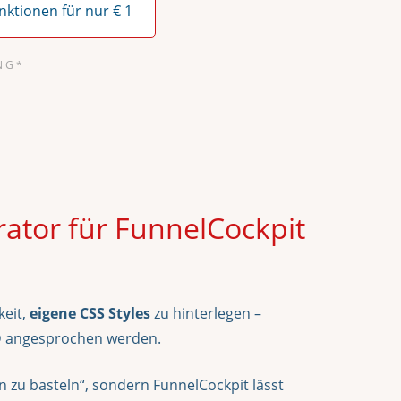
unktionen für nur € 1
N G *
tor für FunnelCockpit
keit,
eigene CSS Styles
zu hinterlegen –
-ID angesprochen werden.
en zu basteln“, sondern FunnelCockpit lässt