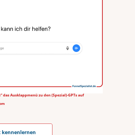
Ts“ das Ausklappmenü zu den (Spezial)-GPTs auf
com
it kennenlernen